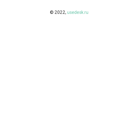
© 2022,
usedesk.ru