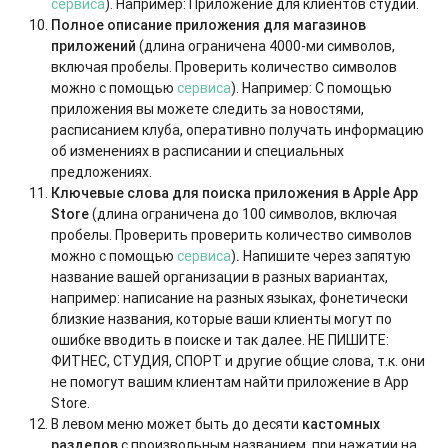
сервиса
). Например: Приложение для клиентов студии.
Полное описание приложения для магазинов
приложений
(длина ограничена 4000-ми символов,
включая пробелы. Проверить количество символов
можно с помощью
сервиса
). Например: С помощью
приложения вы можете следить за новостями,
расписанием клуба, оперативно получать информацию
об изменениях в расписании и специальных
предложениях.
Ключевые слова для поиска приложения в Apple App
Store
(длина ограничена до 100 символов, включая
пробелы. Проверить проверить количество символов
можно с помощью
сервиса
)
.
Напишите через запятую
название вашей организации в разных вариантах,
например: написание на разных языках, фонетически
близкие названия, которые ваши клиенты могут по
ошибке вводить в поиске и так далее. НЕ ПИШИТЕ:
ФИТНЕС, СТУДИЯ, СПОРТ и другие общие слова, т.к. они
не помогут вашим клиентам найти приложение в App
Store.
В левом меню может быть до десяти
кастомных
разделов
с произвольным названием, при нажатии на