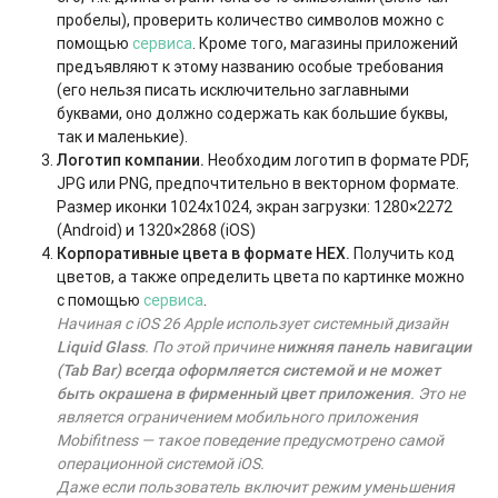
пробелы), проверить количество символов можно с
помощью
сервиса
. Кроме того, магазины приложений
предъявляют к этому названию особые требования
(его нельзя писать исключительно заглавными
буквами, оно должно содержать как большие буквы,
так и маленькие).
Логотип компании.
Необходим логотип в формате PDF,
JPG или PNG, предпочтительно в векторном формате.
Размер иконки 1024х1024, экран загрузки: 1280×2272
(Android) и 1320×2868 (iOS)
Корпоративные цвета
в формате HEX.
Получить код
цветов, а также определить цвета по картинке можно
с помощью
сервиса
.
Начиная с iOS 26 Apple использует системный дизайн
Liquid Glass
. По этой причине
нижняя панель навигации
(Tab Bar) всегда оформляется системой и не может
быть окрашена в фирменный цвет приложения
. Это не
является ограничением мобильного приложения
Mobifitness — такое поведение предусмотрено самой
операционной системой iOS.
Даже если пользователь включит режим уменьшения