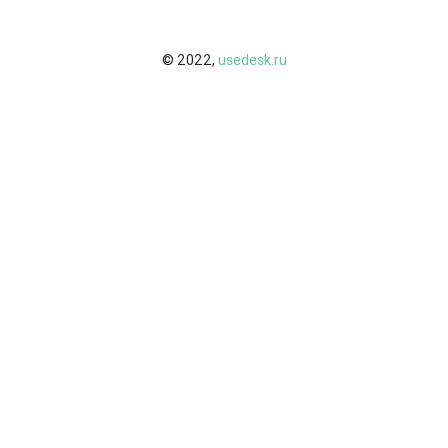
© 2022,
usedesk.ru