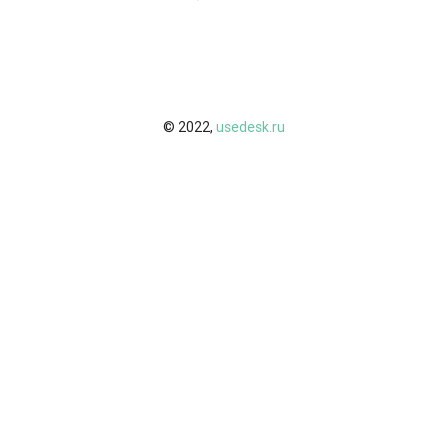
© 2022,
usedesk.ru