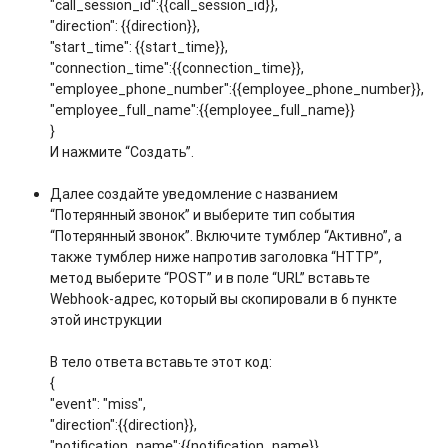
"call_session_id":{{call_session_id}},
"direction": {{direction}},
"start_time": {{start_time}},
"connection_time":{{connection_time}},
"employee_phone_number":{{employee_phone_number}},
"employee_full_name":{{employee_full_name}}
}
И нажмите “Создать”.
Далее создайте уведомление с названием
“Потерянный звонок” и выберите тип события
“Потерянный звонок”. Включите тумблер “Активно”, а
также тумблер ниже напротив заголовка “HTTP”,
метод выберите “POST” и в поле “URL” вставьте
Webhook-адрес, который вы скопировали в 6 пункте
этой инструкции
В тело ответа вставьте этот код:
{
"event": "miss",
"direction":{{direction}},
"notification_name":{{notification_name}},