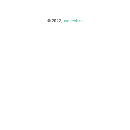
© 2022,
usedesk.ru